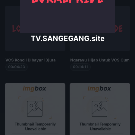
TV.SANGEGANG.site
VCS Koncil Dibayar 13juta
Ngerayu Hijab Untuk VCS Cuman 
00:04:23
00:14:11