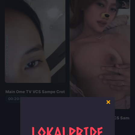
Main Ome TV VCS Sampe Crot
00:20:08
×
Cacaaaargh Blunder VCS Sama K
00:06:11