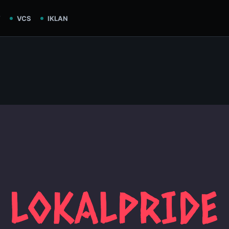
V
VCS
IKLAN