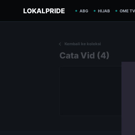
LOKALPRIDE
ABG
HIJAB
OME T
Kembali ke koleksi
Cata Vid (4)