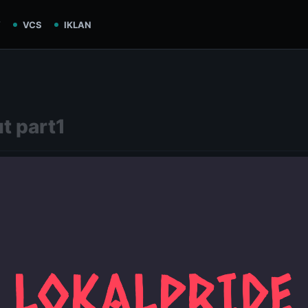
V
VCS
IKLAN
t part1