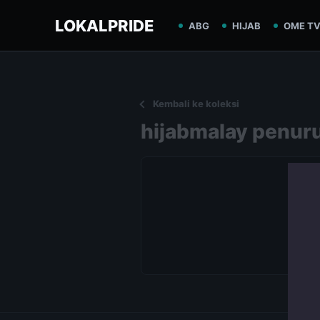
LOKALPRIDE
ABG
HIJAB
OME T
Kembali ke koleksi
hijabmalay penuru