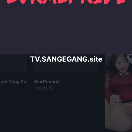
TV.SANGEGANG.site
brut Yang Penurut
Bini Penurut
00:02:18