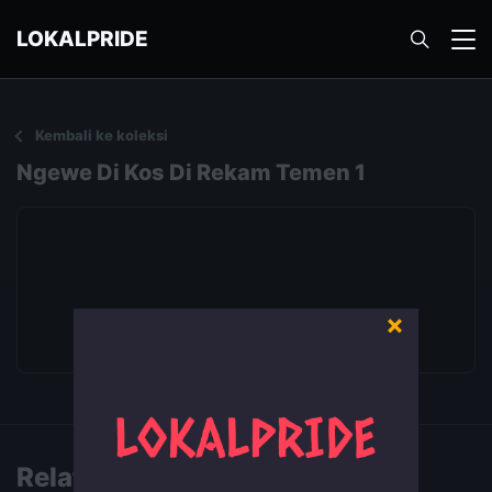
LOKALPRIDE
Kembali ke koleksi
Ngewe Di Kos Di Rekam Temen 1
×
Putar video
Related Videos