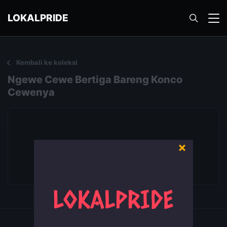
LOKALPRIDE
Kembali ke koleksi
Ngewe Cewe Bertiga Bareng Konco
Cewenya
×
Putar video