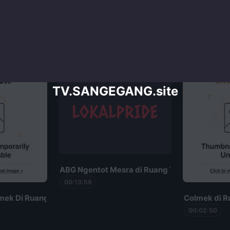
TV.SANGEGANG.site
ABG Ngentot Mesra di Ruang Tamu Viral
00:13:59
mek Di Ruang Tamu
Colmek di R
00:02:50