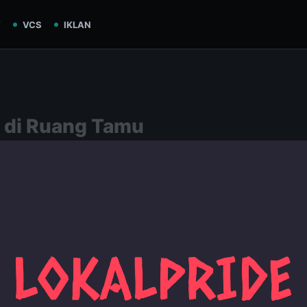
V
VCS
IKLAN
 di Ruang Tamu