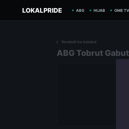
LOKALPRIDE
ABG
HIJAB
OME T
Kembali ke koleksi
ABG Tobrut Gabut